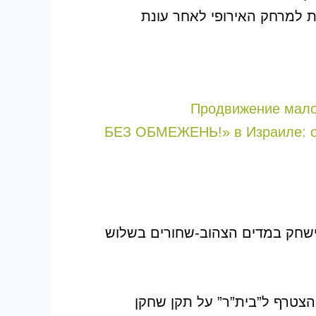
את למרחק האירופי לאחר עונת
Продвижение малог
«БЕЗ ОБМЕЖЕНЬ!» в Израиле: од
פרסום המועדון נאמר כי הקשר ישחק במדים הצהוב-שחורים בשלוש
בת השחקן מ”פולסיה”. לפי נתוני Sport Arena ו-Football24, יוספי הצטרף ל”בית”ר” על תקן שחקן