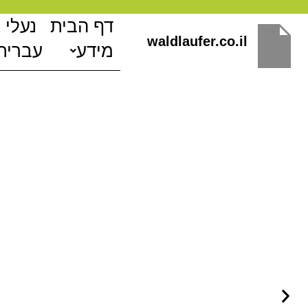
ילוג
דף הבית
נעלי 
תוכן
waldlaufer.co.il
מידע
עברית