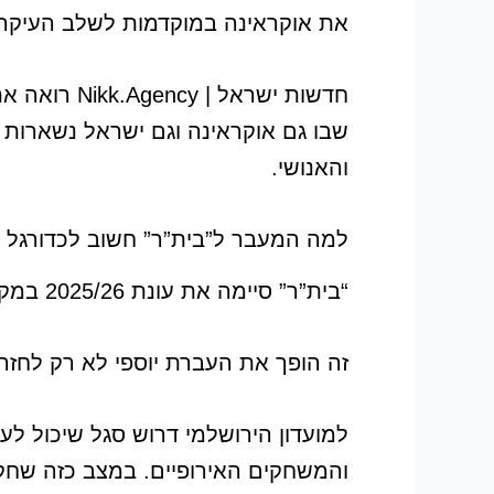
את אוקראינה במוקדמות לשלב העיקרי 
חדשות ישרא
שבו גם אוקראינה וגם ישראל נשארות 
והאנושי.
למה המעבר ל”בית”ר” חשוב לכדורגל 
“בית”ר” סיימה את עונת 2025/26 במקום השני בליגת העל הישראלית וקיבלה זכות לשחק במוקדמות ליגת הקונפרנס.
זה הופך את העברת יוספי לא רק לחזר
למועדון הירושלמי דרוש סגל שיכול ל
והמשחקים האירופיים. במצב כזה שחקן 