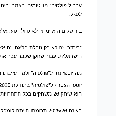
עבר ל”פולסיה” מז’יטומיר. באתר “בית”
לסגל.
בירושלים הוא ימתין לא טיול רגוע, אלא
“בית”ר” זה לא רק טבלת הליגה. זה א
הישראלית. עבור שחקן שכבר עבר את הל
מה יוספי נתן ל”פולסיה” ולמה עזיבתו 
הוא שיחק 26 משחקים בכל התחרויות, כבש 3 שערים ומסר 2 אסיסטים.
בעונת 2025/26 תרומתו הייתה קומפקטית יותר, אך עדיין בולטת: 15 משחקים, 2 שערים ו-2 אסיסטים.