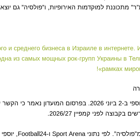
ר” מתכוננת למוקדמות האירופיות, ו”פולסיה” גם יוצ
о и среднего бизнеса в Израиле в интернете. 
на из самых мощных рок-групп Украины в Тель
рамках миров
רה
“בית”ר” ירושלים הודיעה על החתמת יוספי ב-2 ביוני 2026. ב
קבוצה לפני קמפיין 2026/27.
המעבר התרחש לאחר עזי