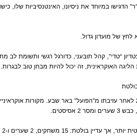
ר” הדגישו במיוחד את ניסיונו, האינטנסיביות שלו, כי
 לחץ של מועדון גדול.
צטדיון “טדי”, קהל תובעני, כדורגל רגשי ותשומת לב
יגה האוקראינית, זה יכול להיות מבחן טוב לבגרות.
בולטת
יוספי הצטרף ל”פולסיה” בתחילת 2025 לאחר עזיבתו מ”הפועל” באר שבע. מקורו