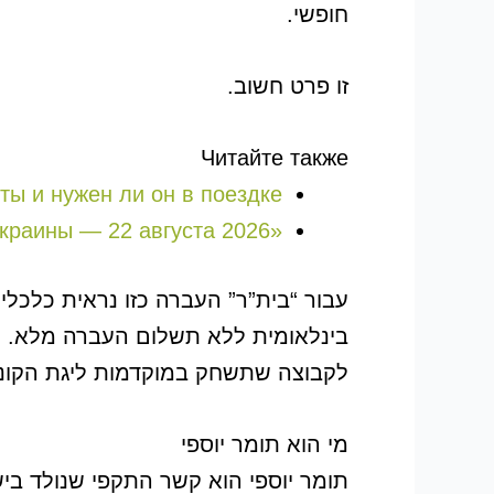
חופשי.
זו פרט חשוב.
Читайте также
рты и нужен ли он в поездке
«Здибанка Незалежних» в Тель-Авиве: праздник 35-летия независимости Украины — 22 августа 2026
עבור “בית”ר” העברה כזו נראית כלכלי
בינלאומית ללא תשלום העברה מלא. עבו
לקבוצה שתשחק במוקדמות ליגת הקונ
מי הוא תומר יוספי
תומר יוספי הוא קשר התקפי שנולד בי