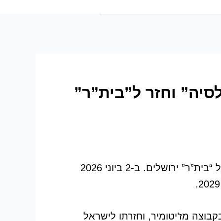
סיה” וחזר ל”בית”ר”
סיים רשמית את השלב האוקראיני בקריירה שלו והפך לשחקן של “בית”ר” ירושלים. ב-2 ביוני 2026
קבוצה מז’יטומיר, וחזרתו לישראל