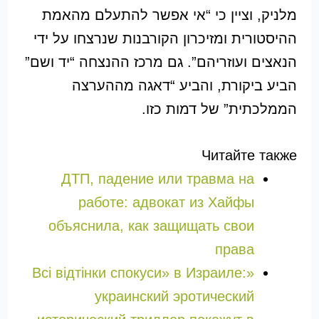
מלניק, וציין כי “אי אפשר להתעלם מהאמת
ההיסטורית ומזיכרון הקורבנות שנרצחו על ידי
הנאצים ועוזריהם”. גם מרכז ההנצחה “יד ושם”
הביע ביקורת, והביע “דאגה מההערצה
הממלכתית” של דמות כזו.
Читайте также
ДТП, падение или травма на
работе: адвокат из Хайфы
объяснила, как защищать свои
права
«Всі відтінки спокуси» в Израиле:
украинский эротический