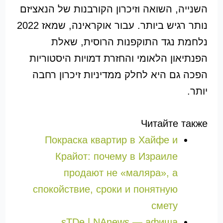
השנייה, השואה וזיכרון הקורבנות של הנאציזם
נותר רגיש ביותר. עבור אוקראינה, שמאז 2022
נלחמת נגד התוקפנות הרוסית, שאלת
הפנתיאון הלאומי והחזרת דמויות היסטוריות
הפכה גם היא לחלק ממדיניות זיכרון רחבה
יותר.
Читайте также
Покраска квартир в Хайфе и
Крайот: почему в Израиле
продают не «маляра», а
спокойствие, сроки и понятную
смету
sTDe | NAnews — афиша