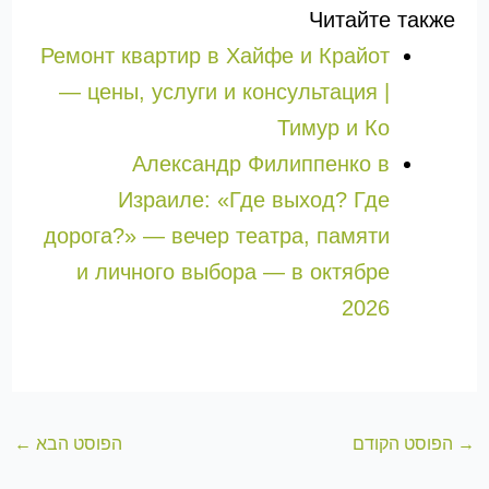
Читайте также
Ремонт квартир в Хайфе и Крайот
— цены, услуги и консультация |
Тимур и Ко
Александр Филиппенко в
Израиле: «Где выход? Где
дорога?» — вечер театра, памяти
и личного выбора — в октябре
2026
→
הפוסט הקודם
הפוסט הבא
←