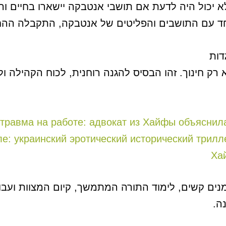
לא יכול היה לדעת אם תושבי אנטבקה יישארו בחיים 
 יחד עם התושבים והפליטים של אנטבקה, התקבלה ההח
דות
רק חינוך. זהו הבסיס להגנה רוחנית, לכוח הקהילה ול
травма на работе: адвокат из Хайфы объяснил
аиле: украинский эротический исторический трил
Ха
נים קשים, לימוד התורה המתמשך, קיום המצוות ועב
ה.