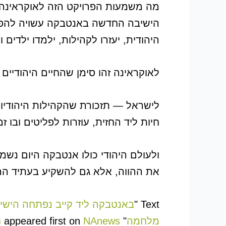
מה משמעות הפרויקט הזה לאוקראינה, 
הישיבה החדשה באנטבקה עשויה להפוך 
היהודית, יעזרו לקהילות, ילמדו ילדים 
לאוקראינה זהו סימן שהחיים היהודי
לישראל — תזכורת שהקהילות היהודיות
חיות ליד החזית, עוזרות לפליטים ובו 
ולעולם היהודי כולו אנטבקה היום נש
את ההווה, אלא גם להשקיע בעתיד הרו
Text "
באנטבקה ליד קייב נפתחה הישיב
מלחמה
" appeared first on
NAnews חדשות ישראל Nikk.Agency