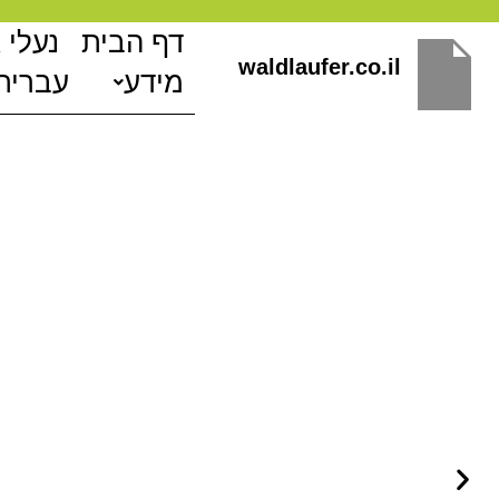
ילוג
דף הבית
נעלי 
תוכן
waldlaufer.co.il
מידע
עברית