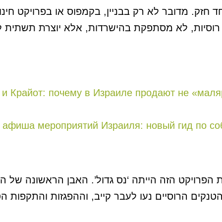
זק. מדובר לא רק בבניין, בקמפוס או בפרויקט חינוכי
וסיות, לא מסתפקת בהישרדות, אלא יוצרת תשתית לע
и Крайот: почему в Израиле продают не «маляр
 афиша мероприятий Израиля: новый гид по со
ת הפרויקט הזה הייתה ‘נס גדול’. האבן הראשונה של 
נקים הרוסיים נעו לעבר קייב, וההפגזות והתקפות הט