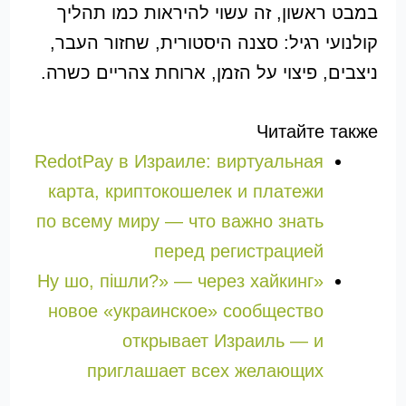
במבט ראשון, זה עשוי להיראות כמו תהליך
קולנועי רגיל: סצנה היסטורית, שחזור העבר,
ניצבים, פיצוי על הזמן, ארוחת צהריים כשרה.
Читайте также
RedotPay в Израиле: виртуальная
карта, криптокошелек и платежи
по всему миру — что важно знать
перед регистрацией
«Ну шо, пішли?» — через хайкинг
новое «украинское» сообщество
открывает Израиль — и
приглашает всех желающих