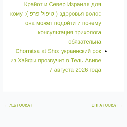
Крайот и Север Израиля для
здоровья волос ( טיפול פרפ ): кому
она может подойти и почему
консультация трихолога
обязательна
Chornitsa at Sho: украинский рок
из Хайфы прозвучит в Тель-Авиве
7 августа 2026 года
→
הפוסט הקודם
הפוסט הבא
←