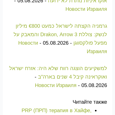
אוקראיניות נותרת לא ידועה
-
05.08.2026
-
Новости Израиля
גרמניה הקצתה לישראל כמעט €800 מיליון
לנשק: צוללת Drakon, Arrow 3 והמאבק על
מפעל פולקסווגן
-
05.08.2026
-
Новости
Израиля
למשקיעים הוצגה רווח שלא היה: אזרח ישראל
ואוקראינה קיבל 4 שנים בארה”ב
-
Новости Израиля
-
05.08.2026
Читайте также
PRP (ПРП) терапия в Хайфе,