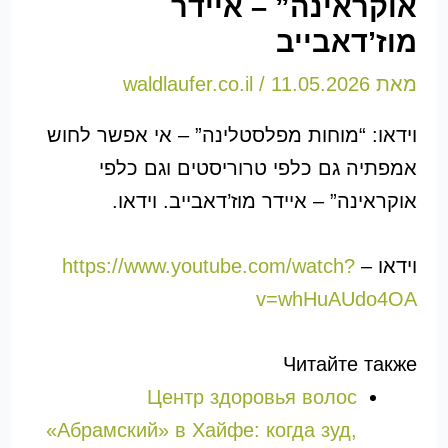
אוקראינה” – איידר
מוז’דאבייב
מאת
11.05.2026
/
waldlaufer.co.il
וידאו: “מוחות מפלסטלינה” – אי אפשר לחוש
אמפתיה גם כלפי טרוריסטים וגם כלפי
אוקראינה” – איידר מוז’דאבייב. וידאו.
וידאו –
https://www.youtube.com/watch?
v=whHuAUdo4OA
Читайте также
Центр здоровья волос
«Абрaмский» в Хайфе: когда зуд,