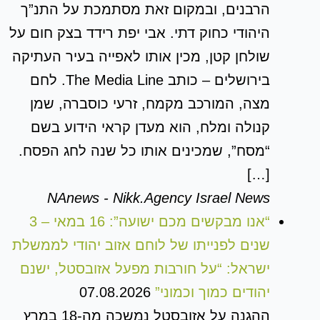
הרבנים, ובמקום זאת מסתמכת על התנ”ך
היהודי כחוק דתי. אבי יפת רידד בצק חום על
שולחן קטן, מכין אותו לאפייה בעיר העתיקה
בירושלים – כותב The Media Line. לחם
מצה, המורכב מקמח, זרעי כוסברה, שמן
קנולה ומלח, הוא מעדן קראי הידוע בשם
“מסח”, שמכינים אותו כל שנה לחג הפסח.
[…]
NAnews - Nikk.Agency Israel News
“אנו מבקשים מכם ישועה”: 16 במאי – 3
שנים לפנייתו של לוחם אזוב יהודי לממשלת
ישראל: “על חורבות מפעל אזובסטל, ישנם
יהודים כמוך וכמוני”
07.08.2026
ההגנה על אזובסטל נמשכה מה-18 במרץ