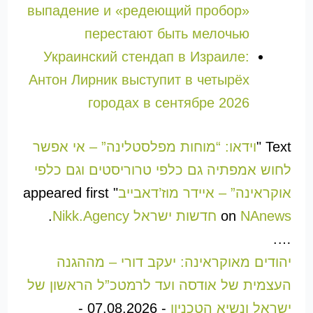
выпадение и «редеющий пробор»
перестают быть мелочью
Украинский стендап в Израиле:
Антон Лирник выступит в четырёх
городах в сентябре 2026
Text "
וידאו: “מוחות מפלסטלינה” – אי אפשר
לחוש אמפתיה גם כלפי טרוריסטים וגם כלפי
אוקראינה” – איידר מוז’דאבייב
" appeared first
NAnews חדשות ישראל Nikk.Agency
on
.
….
יהודים מאוקראינה: יעקב דורי – מההגנה
העצמית של אודסה ועד לרמטכ”ל הראשון של
ישראל ונשיא הטכניון
-
07.08.2026
-