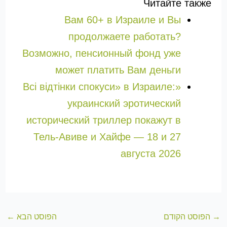
Читайте также
Вам 60+ в Израиле и Вы
продолжаете работать?
Возможно, пенсионный фонд уже
может платить Вам деньги
«Всі відтінки спокуси» в Израиле:
украинский эротический
исторический триллер покажут в
Тель-Авиве и Хайфе — 18 и 27
августа 2026
→
הפוסט הקודם
הפוסט הבא
←