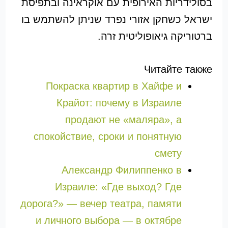
בסולידריות האירופית עם אוקראינה ובתפיסת
ישראל כשחקן אזורי נפרד שניתן להשתמש בו
ברטוריקה גיאופוליטית זרה.
Читайте также
Покраска квартир в Хайфе и
Крайот: почему в Израиле
продают не «маляра», а
спокойствие, сроки и понятную
смету
Александр Филиппенко в
Израиле: «Где выход? Где
дорога?» — вечер театра, памяти
и личного выбора — в октябре