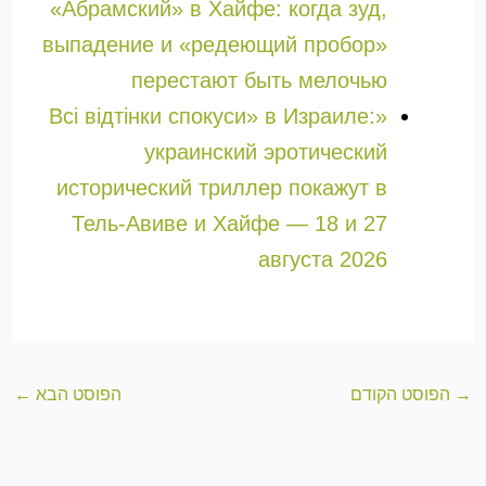
«Абрaмский» в Хайфе: когда зуд,
выпадение и «редеющий пробор»
перестают быть мелочью
«Всі відтінки спокуси» в Израиле:
украинский эротический
исторический триллер покажут в
Тель-Авиве и Хайфе — 18 и 27
августа 2026
→
הפוסט הקודם
הפוסט הבא
←