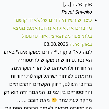
אוקראינה […]
Pavel Shveiko
כיצד שורשיו היהודיים של ג'ארד קושנר
מחברים את אוקראינה וטראמפ: ממצא
בלתי צפוי מפידגאיצי, אזור טרנופול
באוקראינה
08.08.2026
למה לא? כּוֹתֶרֶת “יהודים מאוקראינה” באתר
האינטרנט חדשות מוקדש להיסטוריה
הייחודית ולהישגיהם של יהודי אוקראינה,
תרומתם לפיתוח ישראל וקהילות יהודיות
ברחבי העולם, חיזוק הקשרים התרבותיים
וההיסטוריים בין עמים. המאמר הזה הוא רק
מחקר לעת עתה
מאת חובב ……
ההיסטוריה מביאה לעתים קרובות הפתעות