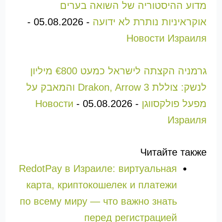
מדוע ההיסטוריה של השואה בערים
אוקראיניות נותרת לא ידועה
-
05.08.2026
-
Новости Израиля
גרמניה הקצתה לישראל כמעט €800 מיליון
לנשק: צוללת Drakon, Arrow 3 והמאבק על
מפעל פולקסווגן
-
05.08.2026
-
Новости
Израиля
Читайте также
RedotPay в Израиле: виртуальная
карта, криптокошелек и платежи
по всему миру — что важно знать
перед регистрацией