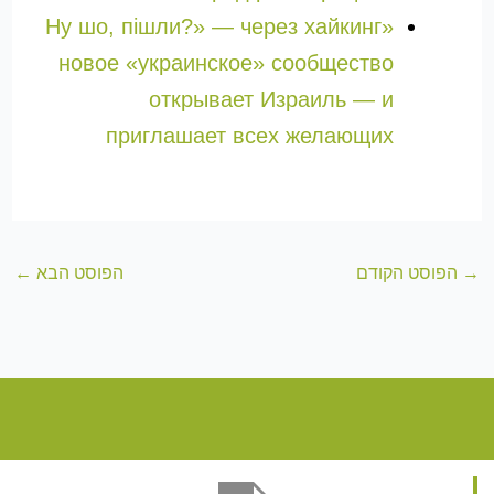
«Ну шо, пішли?» — через хайкинг
новое «украинское» сообщество
открывает Израиль — и
приглашает всех желающих
→
הפוסט הקודם
הפוסט הבא
←