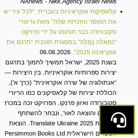
NAnews - Nikk.Agency Israel News
קלאסיקות אוקראיניות בעברית: “לכל עיר יש
את המוסר והזכויות שלה” מאת גריגורי
סקובורודה כבר תורגמו על ידי פרויקט
“נמאלה נְמָלָה” במסגרת תוכנית “תרגם את
אוקראינה 2025”.
06.08.2026
בשנת 2025, ישראל תמשיך לתמוך בתרגום
יצירות ספרותיות אוקראיניות. בין היצירות —
“אנתולוגיה של שירה אוקראינית” (כרך א’),
הכוללת יצירות של קלאסיקונים כמו הריורי
סקובורודה ואיוון פרנקו. הפרויקט זכה במכרז
לתרגום והוצאה לאור, ונבחר להשתתף
בתוכנית Translate Ukraine 2025. הוצאת
הספרים הישראלית Persimmon Books Ltd