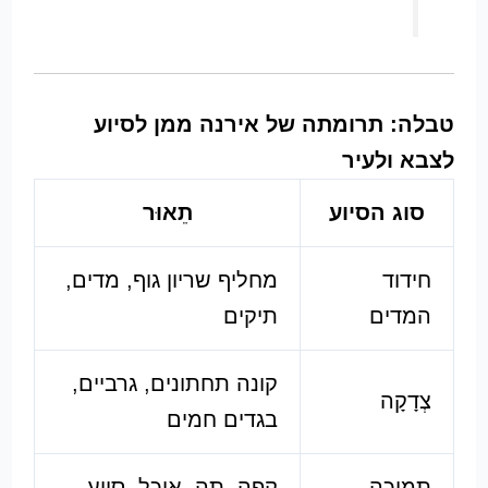
טבלה: תרומתה של אירנה ממן לסיוע
לצבא ולעיר
סוג הסיוע
תֵאוּר
חידוד
מחליף שריון גוף, מדים,
המדים
תיקים
קונה תחתונים, גרביים,
צְדָקָה
בגדים חמים
תמיכה
קפה, תה, אוכל, סיוע