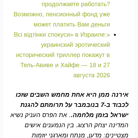
продолжаете работать?
Возможно, пенсионный фонд уже
может платить Вам деньги
«Всі відтінки спокуси» в Израиле:
украинский эротический
исторический триллер покажут в
Тель-Авиве и Хайфе — 18 и 27
августа 2026
אירנה ממן היא אחת מחמש השבים שזכו
לכבוד ב-7 בנובמבר על תרומתם להגנת
ישראל בזמן מלחמה.
. את הפרס העניק נשיא
המדינה יצחק הרצוג. בין הנמענים אישים
מצטיינים: מדען, מנתח ומארגני יוזמות