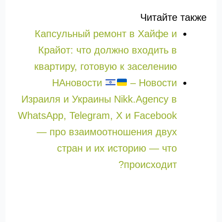
Читайте также
Капсульный ремонт в Хайфе и
Крайот: что должно входить в
квартиру, готовую к заселению
НАновости
– Новости
Израиля и Украины Nikk.Agency в
WhatsApp, Telegram, X и Facebook
— про взаимоотношения двух
стран и их историю — что
происходит?