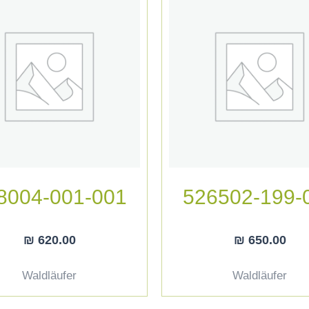
8004-001-001
526502-199-
₪
620.00
₪
650.00
Waldläufer
Waldläufer