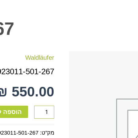
67
כמות
Waldläufer
של
923011-501-267
923011-
501-
₪
550.00
267
הוספה ל
מק"ט:
923011-501-267