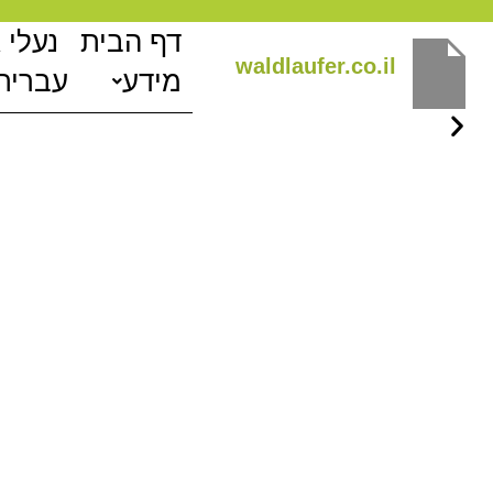
ילוג
דף הבית
נעלי 
תוכן
waldlaufer.co.il
מידע
עברית