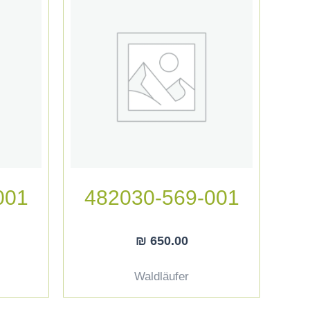
001
482030-569-001
₪
650.00
Waldläufer