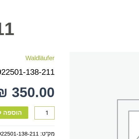
11
כמות
Waldläufer
של
922501-138-211
922501-
138-
₪
350.00
211
הוספה ל
מק"ט:
922501-138-211