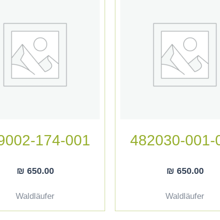
9002-174-001
482030-001-
₪
650.00
₪
650.00
Waldläufer
Waldläufer