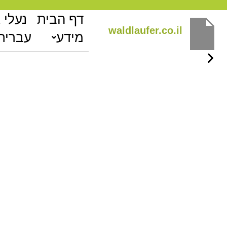
ילוג
דף הבית
נעלי 
תוכן
waldlaufer.co.il
מידע
עברית