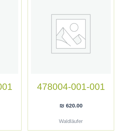
001
478004-001-001
₪
620.00
Waldläufer