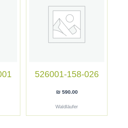
001
526001-158-026
₪
590.00
Waldläufer