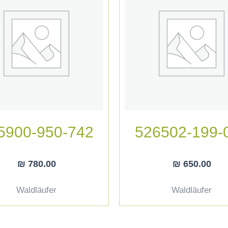
5900-950-742
526502-199-
₪
780.00
₪
650.00
Waldläufer
Waldläufer