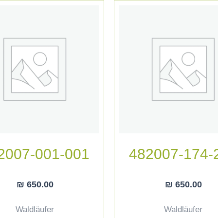
2007-001-001
482007-174-
₪
650.00
₪
650.00
Waldläufer
Waldläufer