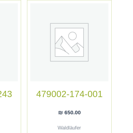
243
479002-174-001
₪
650.00
Waldläufer