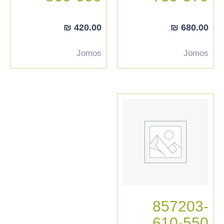
₪
420.00
₪
680.00
Jomos
Jomos
857203-
610-550