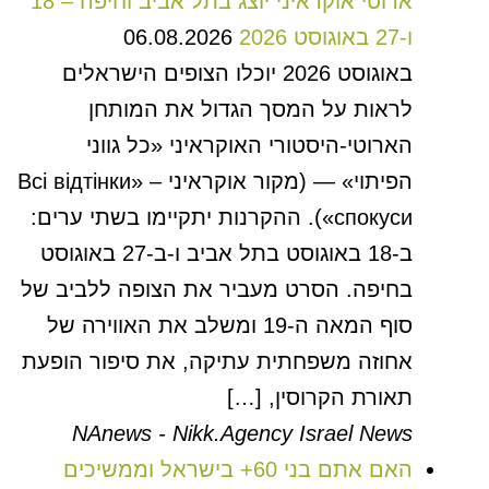
ארוטי אוקראיני יוצג בתל אביב וחיפה – 18
ו-27 באוגוסט 2026
06.08.2026
באוגוסט 2026 יוכלו הצופים הישראלים
לראות על המסך הגדול את המותחן
הארוטי-היסטורי האוקראיני «כל גווני
הפיתוי» — (מקור אוקראיני – «Всі відтінки
спокуси»). ההקרנות יתקיימו בשתי ערים:
ב-18 באוגוסט בתל אביב ו-ב-27 באוגוסט
בחיפה. הסרט מעביר את הצופה ללביב של
סוף המאה ה-19 ומשלב את האווירה של
אחוזה משפחתית עתיקה, את סיפור הופעת
תאורת הקרוסין, […]
NAnews - Nikk.Agency Israel News
האם אתם בני 60+ בישראל וממשיכים