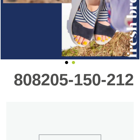
808205-150-212
כמות
של
808205-
150-