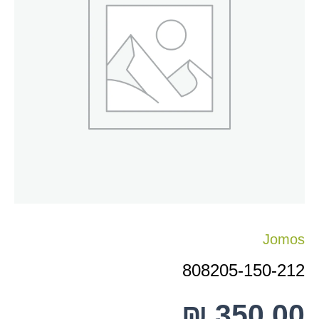
212
Jomos
808205-150-212
₪
350.00