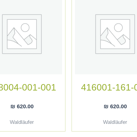
8004-001-001
416001-161-
₪
620.00
₪
620.00
Waldläufer
Waldläufer