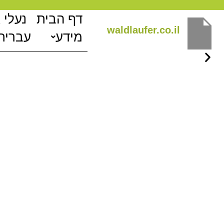
ילוג
דף הבית
נעלי 
תוכן
waldlaufer.co.il
מידע
עברית