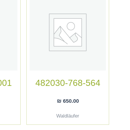
001
482030-768-564
₪
650.00
Waldläufer