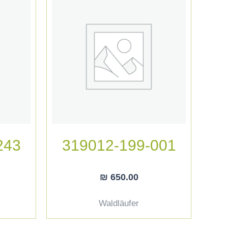
243
319012-199-001
₪
650.00
Waldläufer