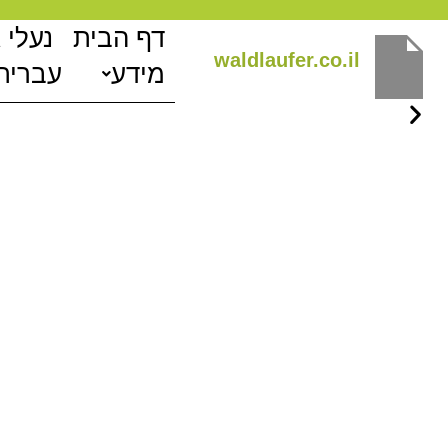
ילוג
דף הבית
נעלי 
תוכן
waldlaufer.co.il
מידע
עברית