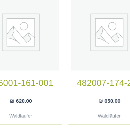
6001-161-001
482007-174-
₪
620.00
₪
650.00
Waldläufer
Waldläufer