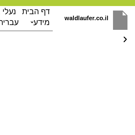
ילוג
דף הבית
נעלי 
תוכן
waldlaufer.co.il
מידע
עברית