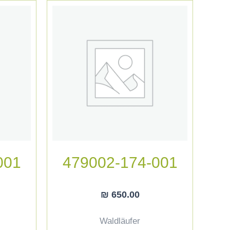
001
479002-174-001
₪
650.00
Waldläufer