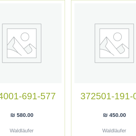
4001-691-577
372501-191-
₪
580.00
₪
450.00
Waldläufer
Waldläufer