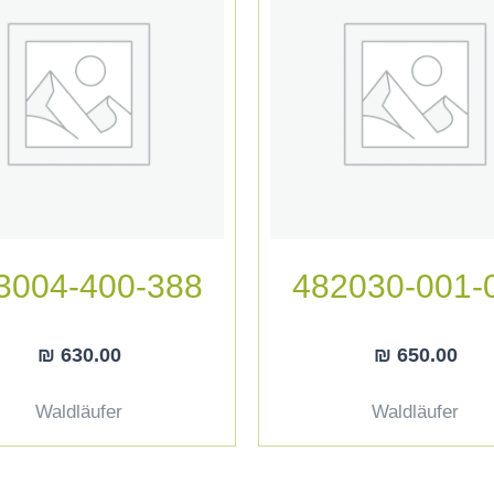
3004-400-388
482030-001-
₪
630.00
₪
650.00
Waldläufer
Waldläufer