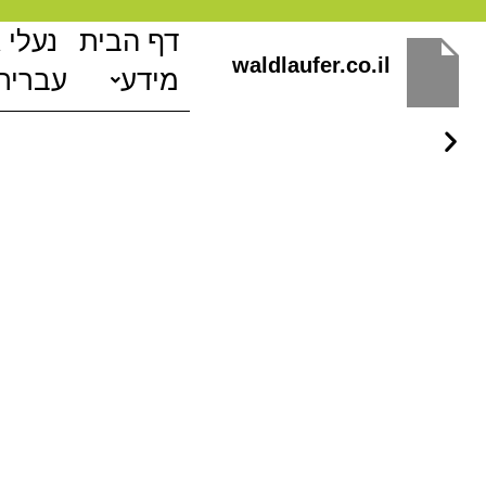
ילוג
דף הבית
נעלי 
תוכן
waldlaufer.co.il
מידע
עברית