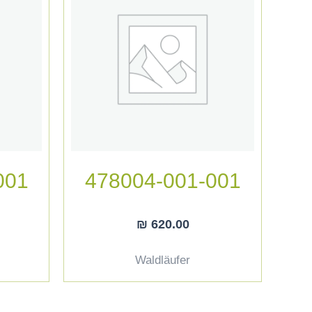
001
478004-001-001
₪
620.00
Waldläufer