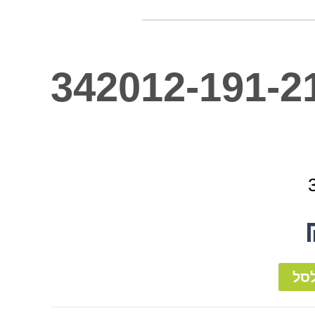
342012-191-2
סל