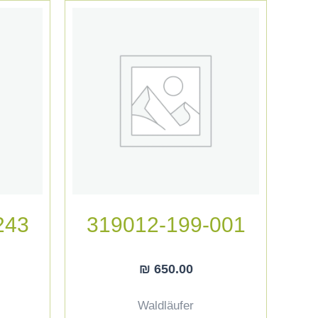
243
319012-199-001
₪
650.00
Waldläufer