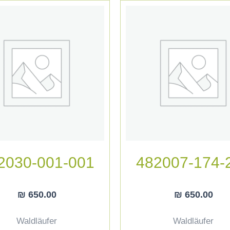
2030-001-001
482007-174-
₪
650.00
₪
650.00
Waldläufer
Waldläufer