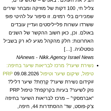
תציל את העולם’. באפיש – שלוש ערים,
צליל חי, 100 דקות של מוזיקה ומבחר שירים
שמכירים בלי רמזים. זו סיפור על להיטי פופ
ששרדו עשרות פלייליסטים ועדיין עובדים
באולם. וכן, כאן חשוב ההקשר של השנים
האחרונות: חלק מהקהל מגיע לא רק בשביל
נוסטלגיה. […]
NAnews - Nikk.Agency Israel News
נשירת שיער? מרכז לבריאות שיער בחיפה:
טיפול, שיקום שיער וטיפול PRP
09.08.2026
#קידום נשירת שיער? קָרַחַת? שיער דליל?
נזק לשיער? בעיות בקרקפת? טיפול PRP
“אברמסקי” – מרכז לבריאות השיער בחיפה
צ’ק-פוסט, שד’ ההסתדרות 44, חיפה,