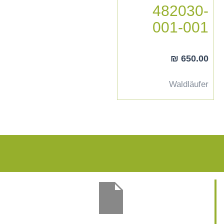
482030-
001-001
₪
650.00
Waldläufer