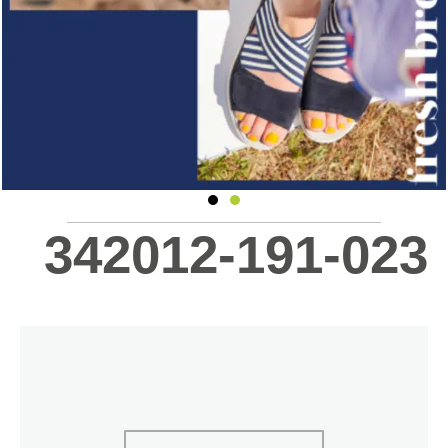
342012-191-023
כמות
של
342012-
191-