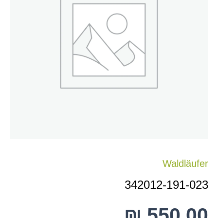
023
Waldläufer
342012-191-023
₪
550.00