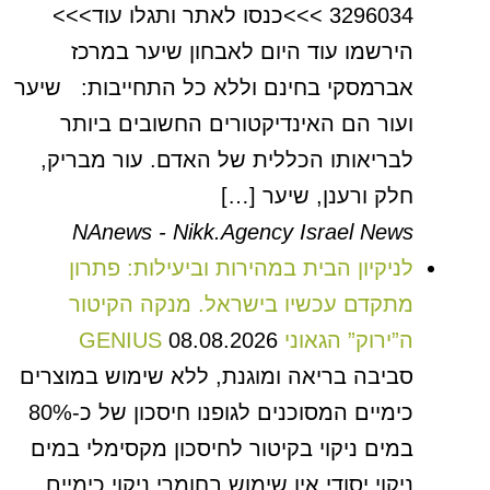
3296034 >>>כנסו לאתר ותגלו עוד>>>
הירשמו עוד היום לאבחון שיער במרכז
אברמסקי בחינם וללא כל התחייבות: שיער
ועור הם האינדיקטורים החשובים ביותר
לבריאותו הכללית של האדם. עור מבריק,
חלק ורענן, שיער […]
NAnews - Nikk.Agency Israel News
לניקיון הבית במהירות וביעילות: פתרון
מתקדם עכשיו בישראל. מנקה הקיטור
ה”ירוק” הגאוני GENIUS
08.08.2026
סביבה בריאה ומוגנת, ללא שימוש במוצרים
כימיים המסוכנים לגופנו חיסכון של כ-80%
במים ניקוי בקיטור לחיסכון מקסימלי במים
ניקוי יסודי אין שימוש בחומרי ניקוי כימיים