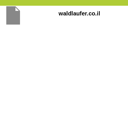
Перейти
waldlaufer.co.il
к
содержимому